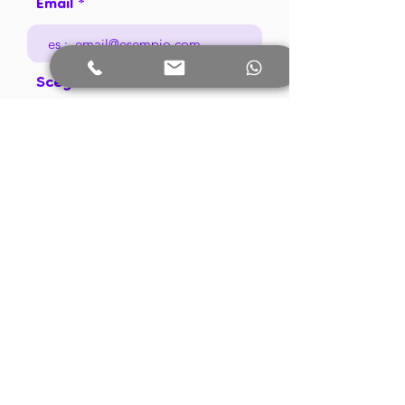
Email
Scegli la candidatura
Curriculum
Carica file
Carica file supportato (Max 15MB)
Accetto termini e condizioni
Visualizza termini d'uso
Invia